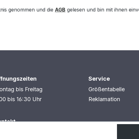
tnis genommen und die
AGB
gelesen und bin mit ihnen ein
ffnungszeiten
Service
ntag bis Freitag
Größentabelle
00 bis 16:30 Uhr
Reklamation
ontakt
AXBE GmbH
dustriestraße 1