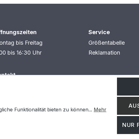
ffnungszeiten
Service
ntag bis Freitag
Größentabelle
00 bis 16:30 Uhr
Reklamation
ontakt
AXBE GmbH
dustriestraße 1
594 Hasselroth
AU
nfo@paxbe.de
iche Funktionalität bieten zu können...
Mehr
NUR 