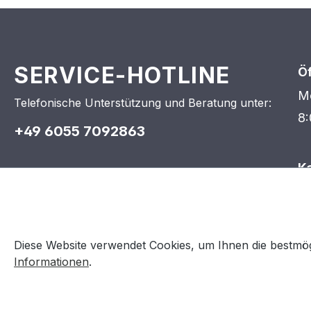
SERVICE-HOTLINE
Ö
Mo
Telefonische Unterstützung und Beratung unter:
8:
+49 6055 7092863
K
P
WHATSAPP SERVICE
In
63
Wir helfen Ihnen schnell und einfach via
i
Diese Website verwendet Cookies, um Ihnen die bestmögl
WhatsApp:
Informationen
.
+49 1573 7593432